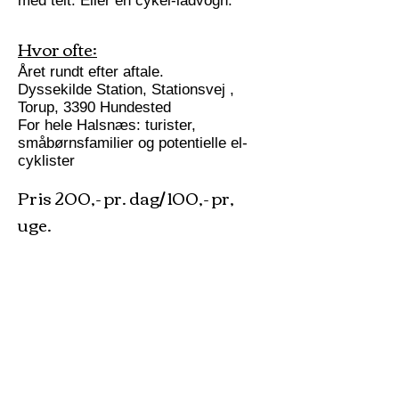
med telt. Eller en cykel-ladvogn.​
Hvor ofte:
Året rundt efter aftale.
Dyssekilde Station, Stationsvej ,
Torup, 3390 Hundested
For hele Halsnæs: turister,
småbørnsfamilier og potentielle el-
cyklister
Pris 200,- pr. dag/ 100,- pr,
uge.
Kontakt: Kristian Dall
Email:
post-til@sykkel.dk
Mobil:
23455460